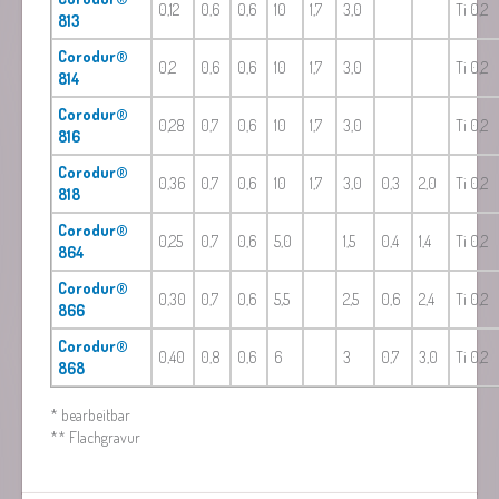
0,12
0,6
0,6
10
1,7
3,0
Ti 0,2
813
Corodur®
0,2
0,6
0,6
10
1,7
3,0
Ti 0,2
814
Corodur®
0,28
0,7
0,6
10
1,7
3,0
Ti 0,2
816
Corodur®
0,36
0,7
0,6
10
1,7
3,0
0,3
2,0
Ti 0,2
818
Corodur®
0,25
0,7
0,6
5,0
1,5
0,4
1,4
Ti 0,2
864
Corodur®
0,30
0,7
0,6
5,5
2,5
0,6
2,4
Ti 0,2
866
Corodur®
0,40
0,8
0,6
6
3
0,7
3,0
Ti 0,2
868
* bearbeitbar
** Flachgravur