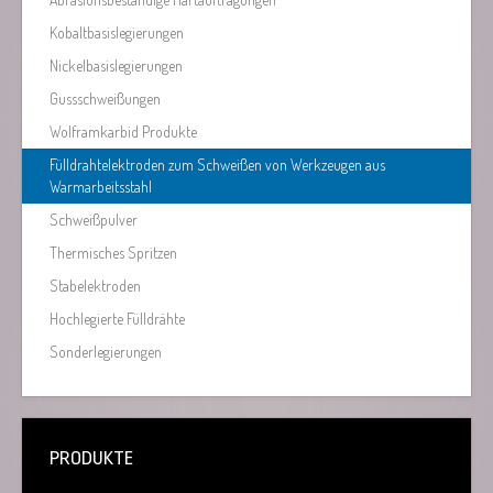
Kobaltbasislegierungen
Nickelbasislegierungen
Gussschweißungen
Wolframkarbid Produkte
Fülldrahtelektroden zum Schweißen von Werkzeugen aus
Warmarbeitsstahl
Schweißpulver
Thermisches Spritzen
Stabelektroden
Hochlegierte Fülldrähte
Sonderlegierungen
PRODUKTE