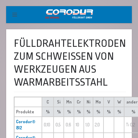
FÜLLDRAHTELEKTRODEN
ZUM SCHWEISSEN VON W
ERKZEUGEN AUS W
ARMARBEITSSTAHL
C
Si
Mn
Cr
Ni
Mo
V
W
ander
Produkte
%
%
%
%
%
%
%
%
%
Corodur®
0,10
0,5
0,6
10
1,0
2,0
Ti 0,2
812
Corodur®