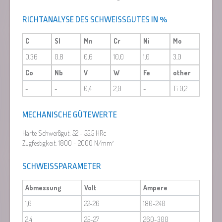
RICHTANALYSE DES SCHWEISSGUTES IN %
C
SI
Mn
Cr
Ni
Mo
0,36
0,8
0,6
10,0
1,0
3,0
Co
Nb
V
W
Fe
other
-
-
0,4
2,0
-
Ti 0,2
MECHANISCHE GÜTEWERTE
Härte Schweißgut: 52 - 55,5 HRc
Zugfestigkeit: 1800 - 2000 N/mm²
SCHWEISSPARAMETER
Abmessung
Volt
Ampere
1,6
22-26
180-240
2,4
25-27
260-300