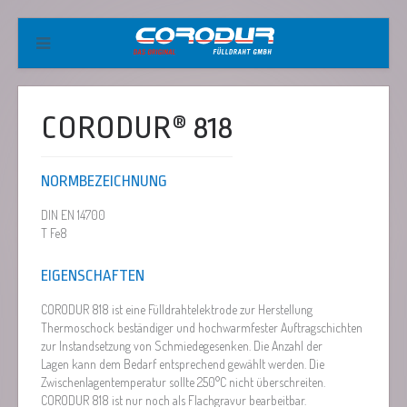
CORODUR® 818
NORMBEZEICHNUNG
DIN EN 14700
T Fe8
EIGENSCHAFTEN
CORODUR 818 ist eine Fülldrahtelektrode zur Herstellung
Thermoschock beständiger und hochwarmfester Auftragschichten
zur Instandsetzung von Schmiedegesenken. Die Anzahl der
Lagen kann dem Bedarf entsprechend gewählt werden. Die
Zwischenlagentemperatur sollte 250°C nicht überschreiten.
CORODUR 818 ist nur noch als Flachgravur bearbeitbar.