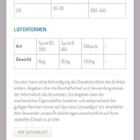
26-28
2,8
280-340
LIEFERFORMEN
Spule BS
Spule B
Art
Faßspule
-
300
450
Gewicht
15kg
25 kg
300kg
-
Corodur kann ohne Ankündigung die Charakteristiken des Drahtes
ändern. Angaben über die Beschaffenheit und Verwendung dienen
der Information des Anwenders. Die Angaben über die
mechanischen Eigenschaften beziehen sich entsprechend den
gültigen Normen immer auf das reine Schweißgut. Wir empfehlen
dem Anwender, unsere Produkte eigenverantwortlich auf ihren
speziellen Einsatz zu prüfen.
PDF DATENBLATT