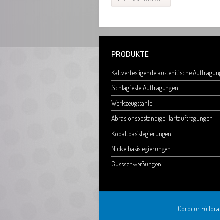
PRODUKTE
Kaltverfestigende austenitische Auftragu
Schlagfeste Auftragungen
Werkzeugstähle
Abrasionsbeständige Hartauftragungen
Kobaltbasislegierungen
Nickelbasislegierungen
Gussschweißungen
Corodur Fülldrah