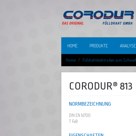
HOME
PRODUKTE
ANALYSE
Home
Fülldrahtelektroden zum Schwei
CORODUR® 813
NORMBEZEICHNUNG
DIN EN 14700
T Fe8
EIGENSCHAFTEN