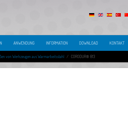
N
ANWENDUNG
INFORMATION
DOWNLOAD
KONTAKT
ßen von Werkzeugen aus Warmarbeitsstahl
CORODUR® 813