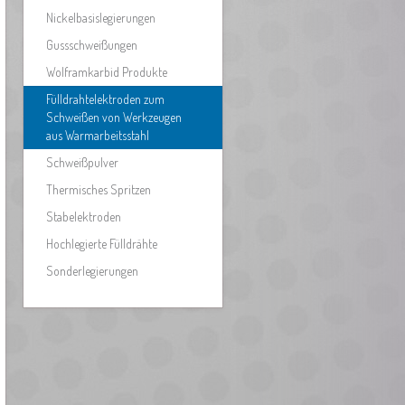
Nickelbasislegierungen
Gussschweißungen
Wolframkarbid Produkte
Fülldrahtelektroden zum
Schweißen von Werkzeugen
aus Warmarbeitsstahl
Schweißpulver
Thermisches Spritzen
Stabelektroden
Hochlegierte Fülldrähte
Sonderlegierungen