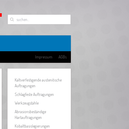
Impressum
AGBs
Kaltverfestigende austenitische
Auftragungen
Schlagfeste Auftragungen
Werkzeugstähle
Abrasionsbeständige
Hartauftragungen
Kobaltbasislegierungen