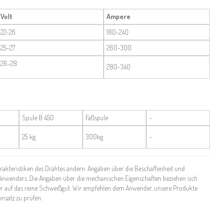
Volt
Ampere
22-26
180-240
25-27
260-300
26-28
280-340
Spule B 450
Faßspule
-
25 kg
300kg
-
kteristiken des Drahtes ändern. Angaben über die Beschaffenheit und
Anwenders. Die Angaben über die mechanischen Eigenschaften beziehen sich
 auf das reine Schweißgut. Wir empfehlen dem Anwender, unsere Produkte
insatz zu prüfen.