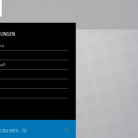
UNGEN
rie
aft
0) 2154 8879 - 79