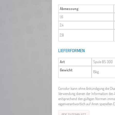
Abmessung
1,6
2,4
2,8
LIEFERFORMEN
Art
Spule BS 300
Gewicht
15kg
Corodur kann ohne Ankündigung die Chara
Verwendung dienen der Information des 
entsprechend den gültigen Normen immer
eigenverantwortlich auf ihren speziellen E
PDF DATENBLATT