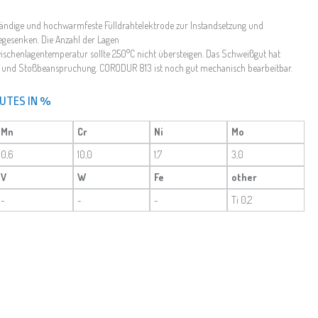
ndige und hochwarmfeste Fülldrahtelektrode zur Instandsetzung und
gesenken. Die Anzahl der Lagen
ischenlagentemperatur sollte 250°C nicht übersteigen. Das Schweißgut hat
- und Stoßbeanspruchung. CORODUR 813 ist noch gut mechanisch bearbeitbar.
UTES IN %
Mn
Cr
Ni
Mo
0,6
10,0
1,7
3,0
V
W
Fe
other
-
-
-
Ti 0,2