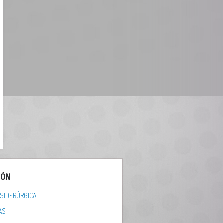
IÓN
 SIDERÚRGICA
AS