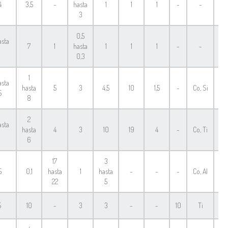
4
3,5
-
hasta
1
1
1
-
-
F
3
0,5
asta
7
1
hasta
1
1
1
-
-
F
0,3
1
asta
hasta
5
3
4,5
10
1,5
-
Co, Si
F
5
8
2
asta
hasta
4
3
10
19
4
-
Co, Ti
F
6
17
3
5
0,1
hasta
1
hasta
-
-
-
Co, Al
F
22
5
5
10
-
3
3
-
-
10
Ti
F