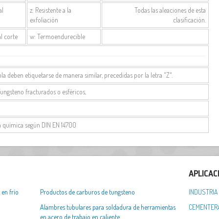
al
z: Resistente a la
Todas las aleaciones de esta
exfoliación
clasificación.
al corte
w: Termoendurecible
bla deben etiquetarse de manera similar, precedidas por la letra "Z".
Tungsteno fracturados o esféricos,
n química según DIN EN 14700
APLICAC
 en frío
Productos de carburos de tungsteno
INDUSTRIA
Alambres tubulares para soldadura de herramientas
CEMENTER
en acero de trabajo en caliente