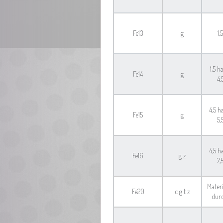
Fe13
g
1,5
1,5 h
Fe14
g
4,
4,5 h
Fe15
g
5,
4,5 h
Fe16
g z
7,
Materi
Fe20
c g t z
dur