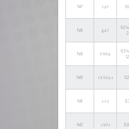
Fe7
c p t
0,
0,2 h
Fe8
g p t
2
0,3 h
Fe9
k (n) p
1,2
Fe10
c k (n) p z
0,2
Fe11
c n z
0,
Fe12
c (n) z
0,