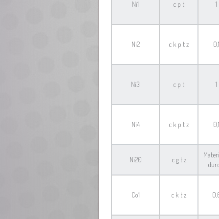
Ni1
c p t
1
Ni2
c k p t z
0,
Ni3
c p t
1
Ni4
c k p t z
0,
Materi
Ni20
c g t z
dur
Co1
c k t z
0,