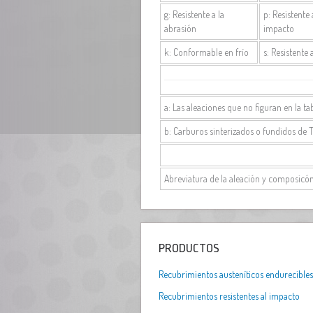
g: Resistente a la
p: Resistente 
abrasión
impacto
k: Conformable en frío
s: Resistente 
a: Las aleaciones que no figuran en la ta
b: Carburos sinterizados o fundidos de 
Abreviatura de la aleación y composicó
PRODUCTOS
Recubrimientos austeníticos endurecibles
Recubrimientos resistentes al impacto