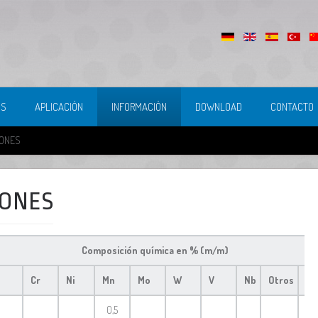
IS
APLICACIÓN
INFORMACIÓN
DOWNLOAD
CONTACTO
IONES
IONES
Composición química
en % (m/m)
Cr
Ni
Mn
Mo
W
V
Nb
Otros
Re
0,5