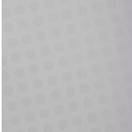
i
e
e
e
e
o