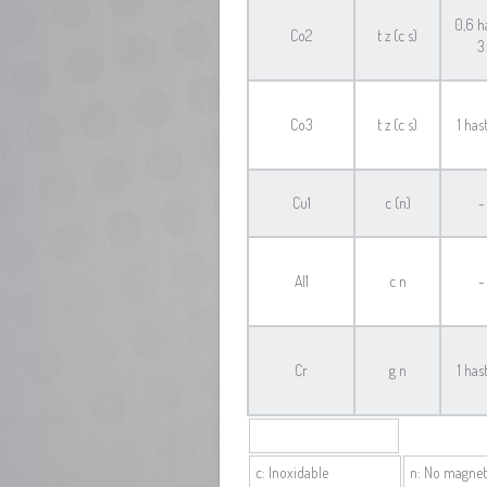
0,6 h
Co2
t z (c s)
3
Co3
t z (c s)
1 has
Cu1
c (n)
-
Al1
c n
-
Cr
g n
1 has
c: Inoxidable
n: No magnet