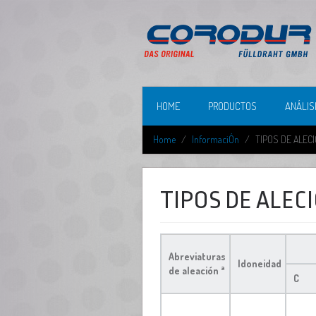
HOME
PRODUCTOS
ANÁLIS
Home
InformaciÓn
TIPOS DE ALEC
TIPOS DE ALEC
Abreviaturas
Idoneidad
a
de aleación
C