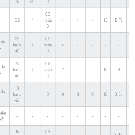
26
26
3
0,5
6,5
4
hasta
-
-
-
1,5
B, Ti
F
3
25
0,5
asta
hasta
4
hasta
4
-
-
-
-
F
5
40
3
20
0,5
asta
hasta
4
hasta
2
-
-
10
B
F
5
40
3
10
asta
hasta
-
3
9
8
10
10
B, Co
F
5
40
ales
-
-
-
-
-
-
-
-
F
b
os
15
0,3
Si, Fe,