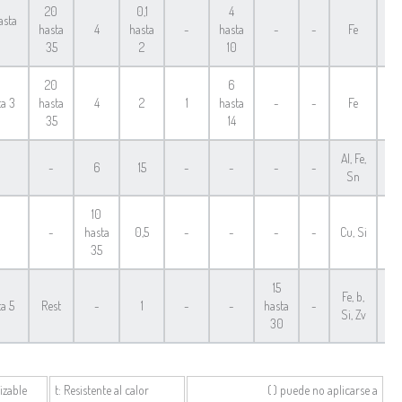
20
0,1
4
asta
hasta
4
hasta
-
hasta
-
-
Fe
C
35
2
10
20
6
ta 3
hasta
4
2
1
hasta
-
-
Fe
C
35
14
Al, Fe,
-
6
15
-
-
-
-
C
Sn
10
-
hasta
0,5
-
-
-
-
Cu, Si
A
35
15
Fe, b,
ta 5
Rest
-
1
-
-
hasta
-
C
Si, Zv
30
izable
t: Resistente al calor
( ) puede no aplicarse a