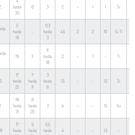
4
2
hasta
6
3
2
-
1
1
Si
F
30
5
0,3
asta
hasta
-
hasta
4,5
2
2
10
Si, Ti
F
18
3
11
asta
19
3
hasta
2
-
1
-
Ti
F
18
17
7
3
5
hasta
hasta
hasta
1,5
-
-
1,5
Si
F
22
11
8
18
8
3
hasta
hasta
3
4
-
-
1,5
Cu
F
31
20
17
9
0,5
08
hasta
hasta
hasta
4
-
-
1,5
-
F