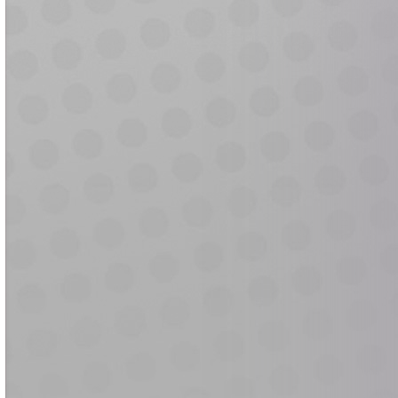
o
o
u
l
r