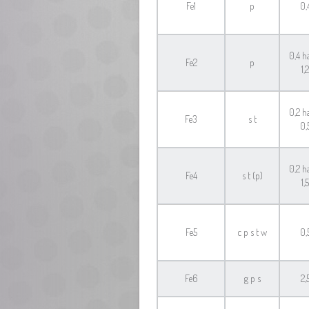
Fe1
p
0,
0,4 h
Fe2
p
1,2
0,2 h
Fe3
s t
0,
0,2 h
Fe4
s t (p)
1,5
Fe5
c p s t w
0,
Fe6
g p s
2,