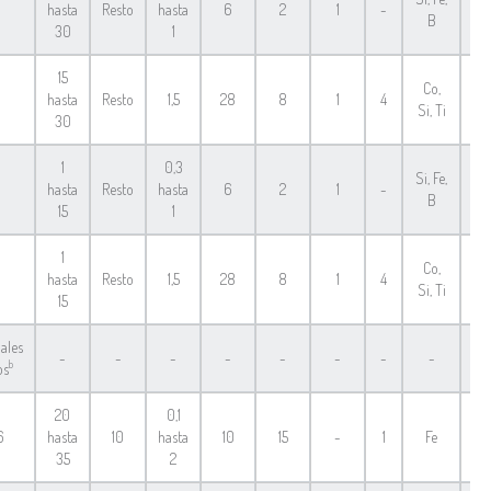
hasta
Resto
hasta
6
2
1
-
N
B
30
1
15
Co,
1
hasta
Resto
1,5
28
8
1
4
F
Si, Ti
30
1
0,3
Si, Fe,
hasta
Resto
hasta
6
2
1
-
F
B
15
1
1
Co,
1
hasta
Resto
1,5
28
8
1
4
F
Si, Ti
15
ales
-
-
-
-
-
-
-
-
F
b
os
20
0,1
6
hasta
10
hasta
10
15
-
1
Fe
C
35
2