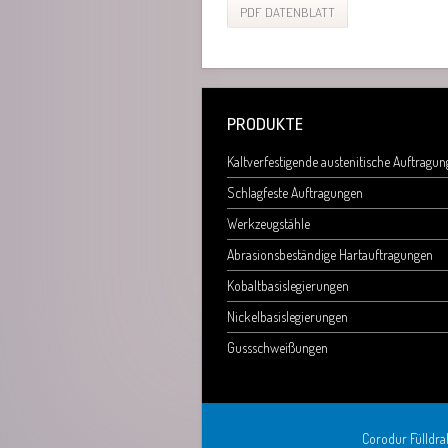
PDF DATENBLATT
PRODUKTE
Kaltverfestigende austenitische Auftragu
Schlagfeste Auftragungen
Werkzeugstähle
Abrasionsbeständige Hartauftragungen
Kobaltbasislegierungen
Nickelbasislegierungen
Gussschweißungen
Corodur Fülldrah