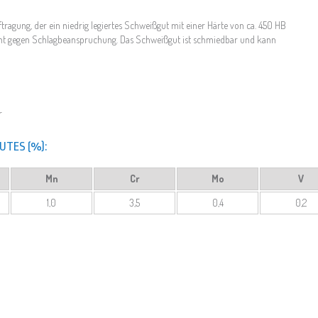
tragung, der ein niedrig legiertes Schweißgut mit einer Härte von ca. 450 HB
stent gegen Schlagbeanspruchung. Das Schweißgut ist schmiedbar und kann
r
UTES (%):
Mn
Cr
Mo
V
1,0
3,5
0,4
0,2