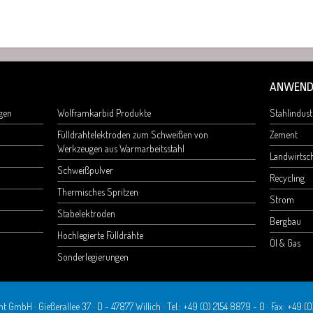
ANWEND
ngen
Wolframkarbid Produkte
Stahlindust
Fülldrahtelektroden zum Schweißen von
Zement
Werkzeugen aus Warmarbeitsstahl
Landwirtsch
Schweißpulver
Recycling
Thermisches Spritzen
Strom
Stabelektroden
Bergbau
Hochlegierte Fülldrähte
Öl & Gas
Sonderlegierungen
t GmbH · Gießerallee 37 · D - 47877 Willich · Tel.: +49 (0) 2154 8879 - 0 · Fax: +49 (