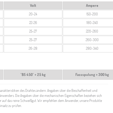
Volt
Ampere
20-24
150-200
22-26
180-240
25-27
220-260
25-27
260-300
26-28
280-340
"BS 450" = 25 kg
Fassspulung = 300 kg
akteristiken des Drahtes ändern. Angaben über die Beschaffenheit und
Anwenders. Die Angaben über die mechanischen Eigenschaften beziehen sich
 auf das reine Schweißgut. Wir empfehlen dem Anwender, unsere Produkte
insatz zu prüfen.