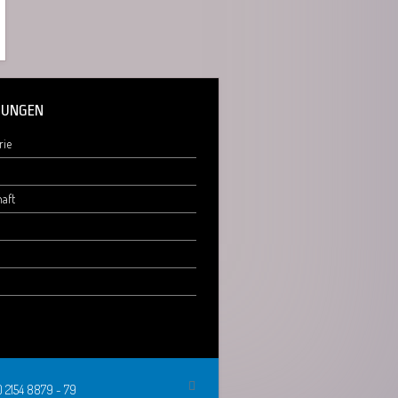
UNGEN
rie
aft
0) 2154 8879 - 79