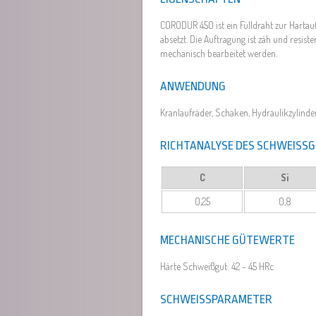
CORODUR 450 ist ein Fülldraht zur Hartauf
absetzt. Die Auftragung ist zäh und resi
mechanisch bearbeitet werden.
ANWENDUNG
Kranlaufräder, Schaken, Hydraulikzylinde
RICHTANALYSE DES SCHWEISSG
C
Si
0,25
0,8
MECHANISCHE GÜTEWERTE
Härte Schweißgut: 42 - 45 HRc
SCHWEISSPARAMETER