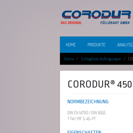
HOME
PRODUKTE
ANALYSE
Home
Schlagfeste Auftragungen
CO
CORODUR® 450
NORMBEZEICHNUNG
DIN EN 14700 | DIN 8555
T Fe1 | MF 5-45-PT
EIGENSCHAFTEN