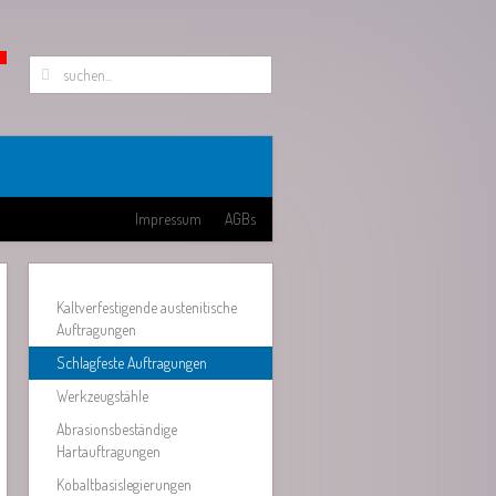
Impressum
AGBs
Kaltverfestigende austenitische
Auftragungen
Schlagfeste Auftragungen
Werkzeugstähle
Abrasionsbeständige
Hartauftragungen
Kobaltbasislegierungen