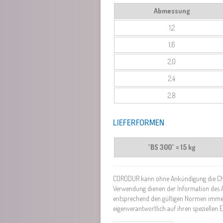
Abmessung
1,2
1,6
2,0
2,4
2,8
LIEFERFORMEN
"BS 300" = 15 kg
CORODUR kann ohne Ankündigung die Char
Verwendung dienen der Information des 
entsprechend den gültigen Normen immer
eigenverantwortlich auf ihren speziellen E