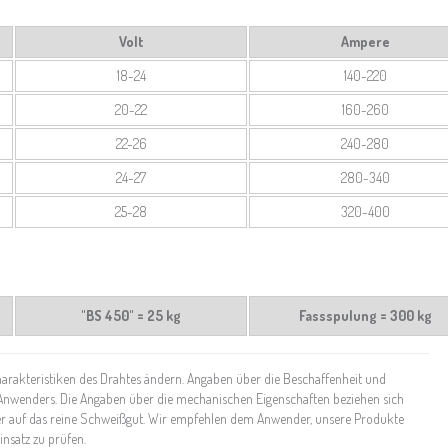
Volt
Ampere
18-24
140-220
20-22
160-260
22-26
240-280
24-27
280-340
25-28
320-400
"BS 450" = 25 kg
Fassspulung = 300 kg
akteristiken des Drahtes ändern. Angaben über die Beschaffenheit und
Anwenders. Die Angaben über die mechanischen Eigenschaften beziehen sich
 auf das reine Schweißgut. Wir empfehlen dem Anwender, unsere Produkte
insatz zu prüfen.