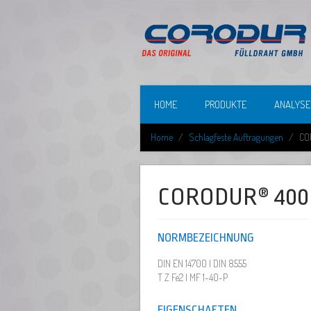
HOME
PRODUKTE
ANALYSE
Home
Schlagfeste Auftragungen
CO
CORODUR® 400
NORMBEZEICHNUNG
DIN EN 14700 | DIN 8555
T Z Fe2 | MF 1-40-P
EIGENSCHAFTEN