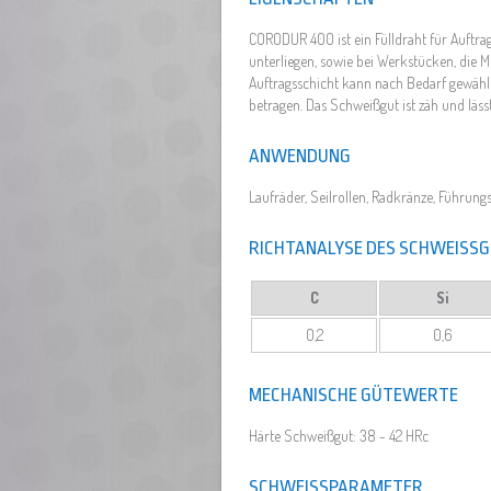
CORODUR 400 ist ein Fülldraht für Auftr
unterliegen, sowie bei Werkstücken, die M
Auftragsschicht kann nach Bedarf gewähl
betragen. Das Schweißgut ist zäh und läs
ANWENDUNG
Laufräder, Seilrollen, Radkränze, Führun
RICHTANALYSE DES SCHWEISSG
C
Si
0,2
0,6
MECHANISCHE GÜTEWERTE
Härte Schweißgut: 38 - 42 HRc
SCHWEISSPARAMETER