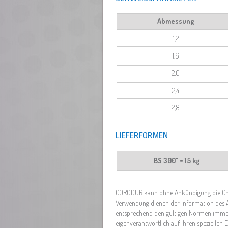
Abmessung
1,2
1,6
2,0
2,4
2,8
LIEFERFORMEN
"BS 300" = 15 kg
CORODUR kann ohne Ankündigung die Char
Verwendung dienen der Information des 
entsprechend den gültigen Normen immer
eigenverantwortlich auf ihren speziellen E