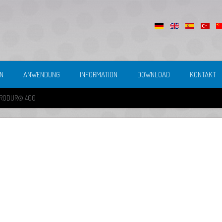
N
ANWENDUNG
INFORMATION
DOWNLOAD
KONTAKT
RODUR® 400