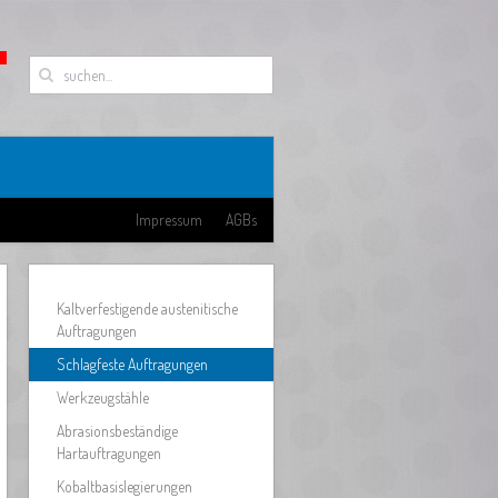
Impressum
AGBs
Kaltverfestigende austenitische
Auftragungen
Schlagfeste Auftragungen
Werkzeugstähle
Abrasionsbeständige
Hartauftragungen
Kobaltbasislegierungen