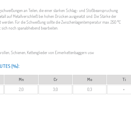
agschweißungen an Teilen, die einer starken Schlag- und Stoßbeanspruchung
etall auf Metallverschleiß bei hohen Drücken ausgesetzt sind. Die Stärke der
t werden. Für die Schweißung sollte die Zwischenlagentemperatur max. 250 °C
st sich noch spanabhebend bearbeiten.
gsrollen, Schienen, Kettenglieder von Eimerkettenbaggern usw
UTES (%):
Mn
Cr
Mo
Ti
2,0
3,0
0,3
+