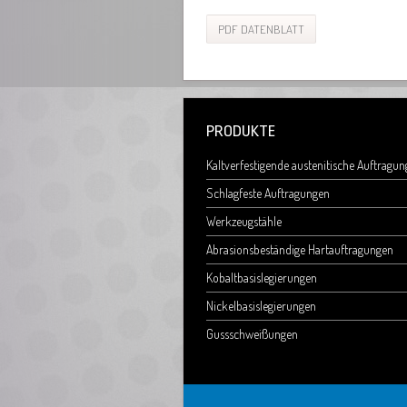
PDF DATENBLATT
PRODUKTE
Kaltverfestigende austenitische Auftragu
Schlagfeste Auftragungen
Werkzeugstähle
Abrasionsbeständige Hartauftragungen
Kobaltbasislegierungen
Nickelbasislegierungen
Gussschweißungen