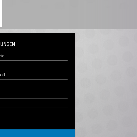
UNGEN
rie
aft