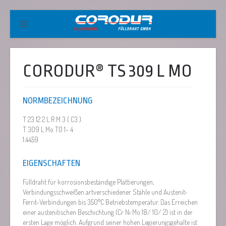
CORODUR® TS 309 L MO
NORMBEZEICHNUNG
T 23 12 2 L R M 3 ( C3 )
T 309 L Mo T0 1- 4
1.4459
EIGENSCHAFTEN
Fülldraht für korrosionsbeständige Plattierungen,
Verbindungsschweißen artverschiedener Stähle und Austenit-
Ferrit-Verbindungen bis 350°C Betriebstemperatur. Das Erreichen
einer austenitischen Beschichtung (Cr Ni Mo 18/ 10/ 2) ist in der
ersten Lage möglich. Aufgrund seiner hohen Legierungsgehalte ist