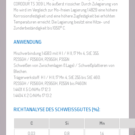
CORODUR TS 309 L Mo äußerst risssicher. Durch Zulegierung von
Mo wird im Vergleich zur Mo-freien Legierung 1.4829 eine höhere
Korrosionsfestigkeit und eine höhere Zugfestigkeit bei erhöhten
Temperaturen erreicht. Die Legierung besitzt eine Hitze- und
Zunderbeständigkeit bis 1050° C.
ANWENDUNG
Mischverbindung 1.4583 mit H I / H II, 17 Mn 4, StE 355.
P235GH / P256GH, P295GH, P355N
Schweißen von Zwischenlagen (1.Lage) / Schweißplattieren von
Blechen.
Trägerwerkstoff: H I / H II, 17 Mn 4, StE 255 bis StE 460.
P235GH / P256GH, P295GH, P255N bis P460N
1.4401 X 5 CrNiMo 17 12 3
1.4404 X 2 CrNiMo 17 13 2
RICHTANALYSE DES SCHWEISSGUTES (%):
C
Si
Mn
0,03
0,8
1,4