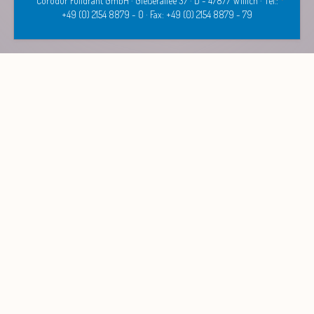
Corodur Fülldraht GmbH · Gießerallee 37 · D - 47877 Willich · Tel.:
+49 (0) 2154 8879 - 0 · Fax: +49 (0) 2154 8879 - 79