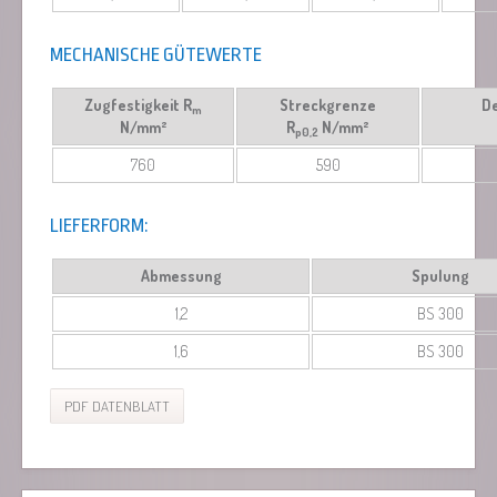
MECHANISCHE GÜTEWERTE
Zugfestigkeit R
Streckgrenze
D
m
N/mm²
R
N/mm²
p0,2
760
590
LIEFERFORM:
Abmessung
Spulung
1,2
BS 300
1,6
BS 300
PDF DATENBLATT