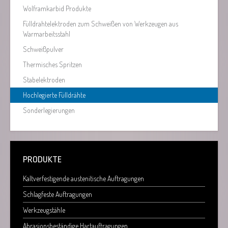
Wolframkarbid Produkte
Fülldrahtelektroden zum Schweißen von Werkzeugen aus
Warmarbeitsstahl
Schweißpulver
Thermisches Spritzen
Stabelektroden
Hochlegierte Fülldrähte
Sonderlegierungen
PRODUKTE
Kaltverfestigende austenitische Auftragungen
Schlagfeste Auftragungen
Werkzeugstähle
Abrasionsbeständige Hartauftragungen